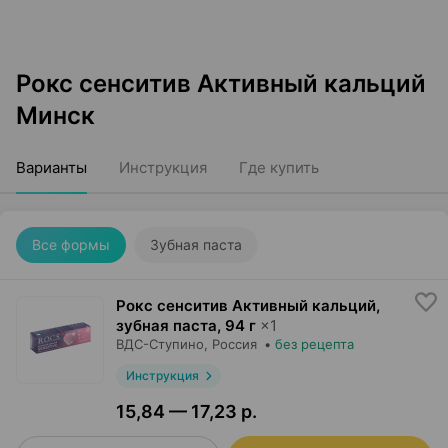
Рокс сенситив Активный кальций
Минск
Варианты
Инструкция
Где купить
Все формы
Зубная паста
Рокс сенситив Активный кальций,
зубная паста
,
94 г
×
1
ВДС-Ступино
, Россия
•
без рецепта
Инструкция
15,84 — 17,23 р.