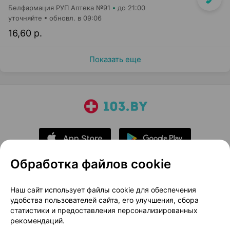
Белфармация РУП Аптека №91
до 21:00
уточняйте
обновл. в 09:06
16,60 р.
Показать еще
Обработка файлов cookie
О проекте
Новости проекта
Наш сайт использует файлы cookie для обеспечения
удобства пользователей сайта, его улучшения, сбора
Размещение рекламы
Медицинский маркетинг
статистики и предоставления персонализированных
Публичный договор
Доставка
рекомендаций.