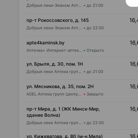
Добрыя леки-Эканом Аптека групп Центр ООО Аптека №14
до 21:00
16,
пр-т Рокоссовского, д. 145
Добрыя леки-Эканом Аптека групп Центр ООО Аптека №90
до 22:00
16,
apte4kaminsk.by
Аптечка+ Интернет-аптека apte4kaminsk.by
Открыто
16,
ул. Брыля, д. 30, пом. 1Н
Добрыя леки Аптека групп Центр ООО Аптека №25
до 21:00
16,
ул. Мясникова, д. 35, пом. 2Н
ADEL Аптека групп Центр ООО Аптека №18
Закрыто
16,
пр-т Мира, д. 1 (ЖК Минск-Мир,
здание Волна)
Добрыя леки Аптека групп Центр ООО Аптека №95
до 22:00
16,
ул. Кижеватова, д. 80 (м-н Мила)