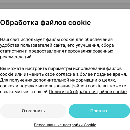
Обработка файлов cookie
 ×1, Еврокосмед-Ступино Россия
Наш сайт использует файлы cookie для обеспечения
удобства пользователей сайта, его улучшения, сбора
статистики и предоставления персонализированных
рекомендаций.
13
На карте
Вы можете настроить параметры использования файлов
cookie или изменить свое согласие в более позднее время.
Для получения дополнительной информации о целях,
сроках и порядке использования файлов cookie вы можете
ознакомиться с нашей
Политикой обработки файлов cookie
91 р.
1 шт.
обновл. в 18:50
Отклонить
Принять
Персональные настройки Cookie
40 р.
1 шт.
обновл. в 17:40