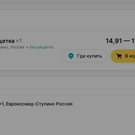
14,91 — 1
щетка
×
1
пино
, Россия
•
без рецепта
Где купить
В к
 ×1, Еврокосмед-Ступино Россия