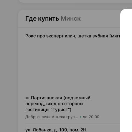
Где купить
Минск
Рокс про эксперт клин, щетка зубная [мягкая],
14,
м. Партизанская (подземный
переход, вход со стороны
гостиницы "Турист")
Добрыя леки Аптека групп Центр ООО Аптека №5
до 20:00
16,
ул. Лобанка, д. 109, пом. 2Н