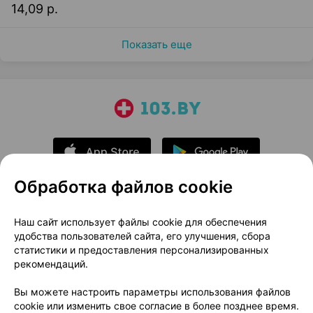
14,09 р.
Показать еще
Обработка файлов cookie
О проекте
Новости проекта
Наш сайт использует файлы cookie для обеспечения
удобства пользователей сайта, его улучшения, сбора
Размещение рекламы
Медицинский маркетинг
статистики и предоставления персонализированных
Публичный договор
Доставка
рекомендаций.
Пользовательское соглашение
Вы можете настроить параметры использования файлов
Способы оплаты
Вакансии
Партнеры
cookie или изменить свое согласие в более позднее время.