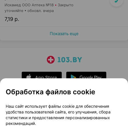
Искамед ООО Аптека №18
Закрыто
уточняйте
обновл. вчера
7,19 р.
Показать еще
Обработка файлов cookie
О проекте
Новости проекта
Наш сайт использует файлы cookie для обеспечения
удобства пользователей сайта, его улучшения, сбора
Размещение рекламы
Медицинский маркетинг
статистики и предоставления персонализированных
Публичный договор
Доставка
рекомендаций.