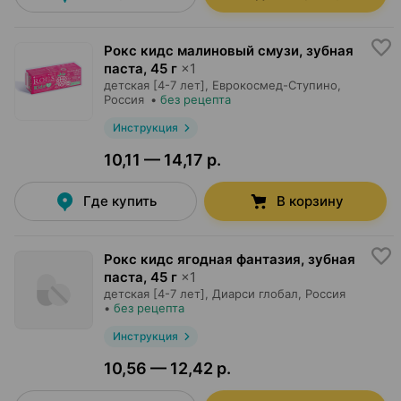
Рокс кидс малиновый смузи, зубная
паста
,
45 г
×
1
детская [4-7 лет],
Еврокосмед-Ступино
,
Россия
•
без рецепта
Инструкция
10,11 — 14,17 р.
Где купить
В корзину
Рокс кидс ягодная фантазия, зубная
паста
,
45 г
×
1
детская [4-7 лет],
Диарси глобал
, Россия
•
без рецепта
Инструкция
10,56 — 12,42 р.