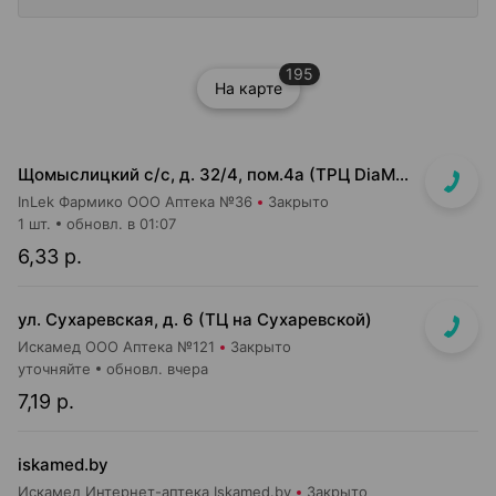
195
На карте
Щомыслицкий с/с, д. 32/4, пом.4а (ТРЦ DiaMond city, вход напротив магазина Маяк)
InLek Фармико ООО Аптека №36
Закрыто
1 шт.
обновл. в 01:07
6,33 р.
ул. Сухаревская, д. 6 (ТЦ на Сухаревской)
Искамед ООО Аптека №121
Закрыто
уточняйте
обновл. вчера
7,19 р.
iskamed.by
Искамед Интернет-аптека Iskamed.by
Закрыто