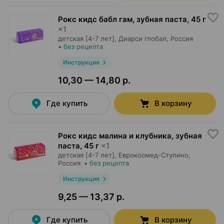
Рокс кидс бабл гам, зубная паста
,
45 г
×
1
детская [4-7 лет],
Диарси глобал
, Россия
•
без рецепта
Инструкция
10,30 — 14,80 р.
Где купить
В корзину
Рокс кидс малина и клубника, зубная
паста
,
45 г
×
1
детская [4-7 лет],
Еврокосмед-Ступино
,
Россия
•
без рецепта
Инструкция
9,25 — 13,37 р.
Где купить
В корзину