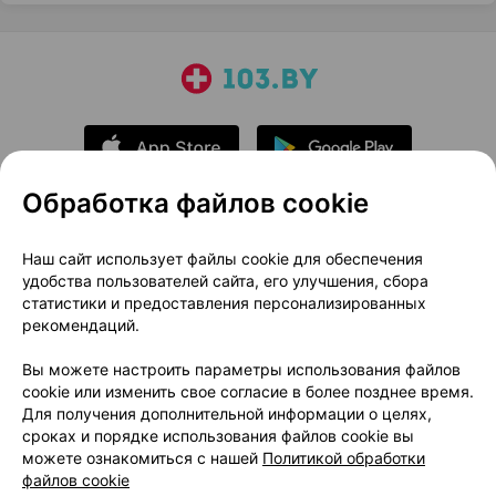
Обработка файлов cookie
О проекте
Новости проекта
Наш сайт использует файлы cookie для обеспечения
удобства пользователей сайта, его улучшения, сбора
Размещение рекламы
Медицинский маркетинг
статистики и предоставления персонализированных
Публичный договор
Доставка
рекомендаций.
Пользовательское соглашение
Вы можете настроить параметры использования файлов
Способы оплаты
Вакансии
Партнеры
cookie или изменить свое согласие в более позднее время.
Написать руководителю 103.by
Для получения дополнительной информации о целях,
сроках и порядке использования файлов cookie вы
Написать в поддержку
можете ознакомиться с нашей
Политикой обработки
Персональные настройки Cookie
файлов cookie