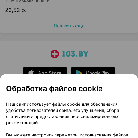
3 шт.
обновл. в 08:05
23,52 р.
Показать еще
Обработка файлов cookie
О проекте
Новости проекта
Наш сайт использует файлы cookie для обеспечения
удобства пользователей сайта, его улучшения, сбора
Размещение рекламы
Медицинский маркетинг
статистики и предоставления персонализированных
Публичный договор
Доставка
рекомендаций.
Пользовательское соглашение
Вы можете настроить параметры использования файлов
Способы оплаты
Вакансии
Партнеры