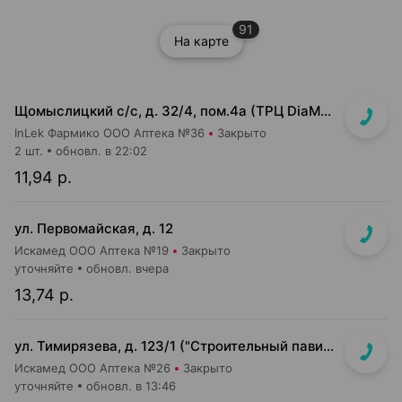
91
На карте
Щомыслицкий с/с, д. 32/4, пом.4а (ТРЦ DiaMond city, вход напротив магазина Маяк)
InLek Фармико ООО Аптека №36
Закрыто
2 шт.
обновл. в 22:02
11,94 р.
ул. Первомайская, д. 12
Искамед ООО Аптека №19
Закрыто
уточняйте
обновл. вчера
13,74 р.
ул. Тимирязева, д. 123/1 ("Строительный павильон")
Искамед ООО Аптека №26
Закрыто
уточняйте
обновл. в 13:46