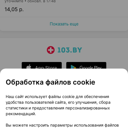
уточняйте
обновл. в 17:48
14,05 р.
Показать еще
Обработка файлов cookie
О проекте
Новости проекта
Наш сайт использует файлы cookie для обеспечения
удобства пользователей сайта, его улучшения, сбора
Размещение рекламы
Медицинский маркетинг
статистики и предоставления персонализированных
Публичный договор
Доставка
рекомендаций.
Пользовательское соглашение
Вы можете настроить параметры использования файлов
Способы оплаты
Вакансии
Партнеры