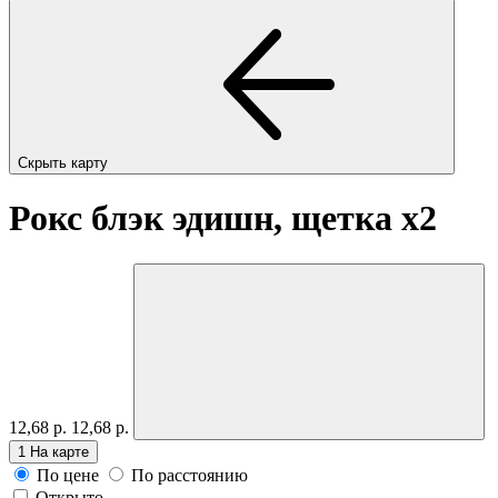
Скрыть карту
Рокс блэк эдишн, щетка
x2
12,68 р.
12,68 р.
1
На карте
По цене
По расстоянию
Открыто