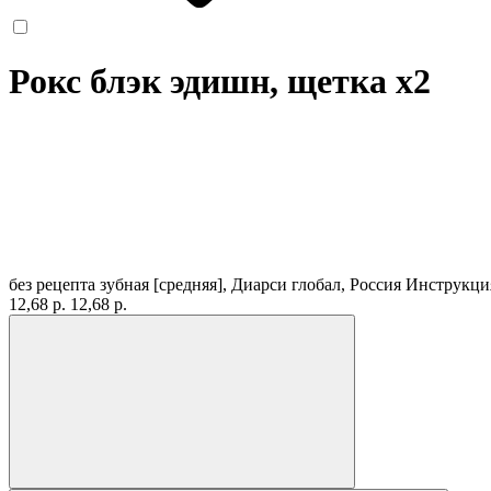
Рокс блэк эдишн, щетка
x2
без рецепта
зубная [средняя], Диарси глобал, Россия
Инструкци
12,68 р.
12,68 р.