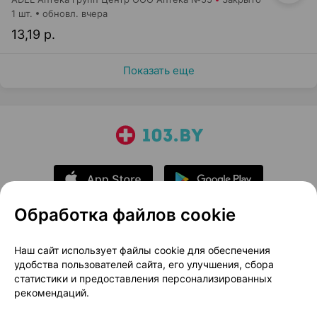
1 шт.
обновл. вчера
13,19 р.
Показать еще
Обработка файлов cookie
О проекте
Новости проекта
Наш сайт использует файлы cookie для обеспечения
удобства пользователей сайта, его улучшения, сбора
Размещение рекламы
Медицинский маркетинг
статистики и предоставления персонализированных
Публичный договор
Доставка
рекомендаций.
Пользовательское соглашение