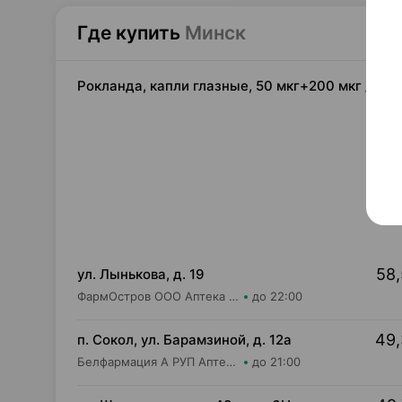
Где купить
Минск
Рокланда, капли глазные, 50 мкг+200 мкг / 1 мл
58,
ул. Лынькова, д. 19
ФармОстров ООО Аптека №7 на Лынькова
до 22:00
49,
п. Сокол, ул. Барамзиной, д. 12а
Белфармация А РУП Аптека №54
до 21:00