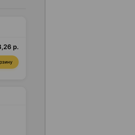
,26 р.
орзину