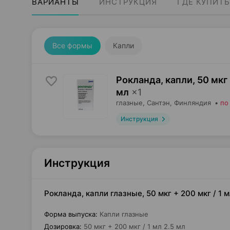
ВАРИАНТЫ
ИНСТРУКЦИЯ
ГДЕ КУПИТЬ
Все формы
Капли
Рокланда, капли
,
50 мкг 
мл
×
1
глазные,
Сантэн
, Финляндия
•
по
Инструкция
Инструкция
Рокланда, капли глазные, 50 мкг + 200 мкг / 1 
Форма выпуска
:
Капли глазные
Дозировка
:
50 мкг + 200 мкг / 1 мл 2.5 мл