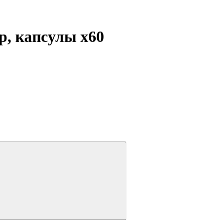
ир, капсулы
x60