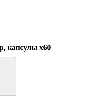
ир, капсулы
x60