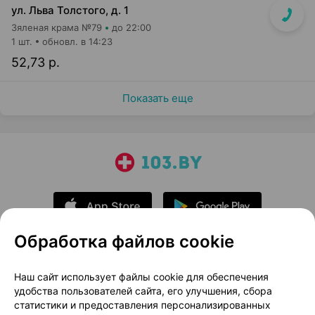
ул. Льва Толстого, д. 1
Зяленая крама №79
до 22:00
1 шт.
обновл. в 14:23
52,73 р.
Показать еще
Обработка файлов cookie
О проекте
Новости проекта
Наш сайт использует файлы cookie для обеспечения
удобства пользователей сайта, его улучшения, сбора
Размещение рекламы
Медицинский маркетинг
статистики и предоставления персонализированных
Публичный договор
Доставка