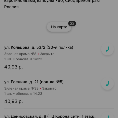
каротиноидами, капсулы ×60, Сибфармконтракт
Россия
22
На карте
ул. Кольцова, д. 53/2 (30-я пол-ка)
Зяленая крама №8
Закрыто
1 шт.
обновл. в 14:23
40,93 р.
ул. Есенина, д. 21 (пол-ка №5)
Зяленая крама №33
Закрыто
1 шт.
обновл. в 14:23
40,93 р.
ул. Денисовская, д. 8 (ТЦ Корона сити, 1 этаж, "островок" возле м-на "5 элемент")