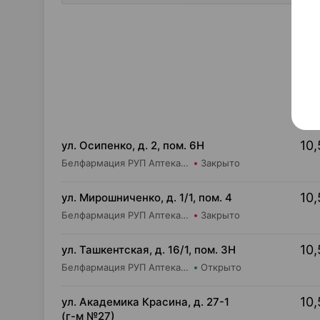
10,
ул. Осипенко, д. 2, пом. 6Н
Белфармация РУП Аптека №59
Закрыто
10,
ул. Мирошниченко, д. 1/1, пом. 4
Белфармация РУП Аптека №75
Закрыто
10,
ул. Ташкентская, д. 16/1, пом. 3Н
Белфармация РУП Аптека №3 (дежурная)
Открыто
10,
ул. Академика Красина, д. 27-1
(г-м №27)