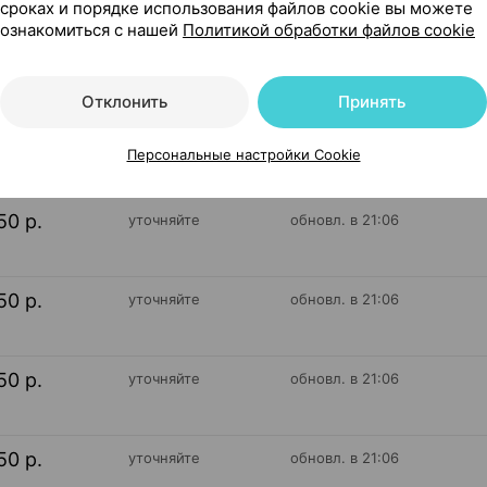
сроках и порядке использования файлов cookie вы можете
ознакомиться с нашей
Политикой обработки файлов cookie
180
Отклонить
Принять
На карте
Персональные настройки Cookie
50 р.
уточняйте
обновл. в 21:06
50 р.
уточняйте
обновл. в 21:06
50 р.
уточняйте
обновл. в 21:06
50 р.
уточняйте
обновл. в 21:06