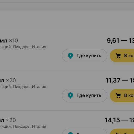
9,61 — 1
 мл
×
10
ляций,
Пикдаре
, Италия
Где купить
В к
11,37 — 1
мл
×
20
ляций,
Пикдаре
, Италия
Где купить
В к
14,15 — 1
мл
×
20
ляций,
Пикдаре
, Италия