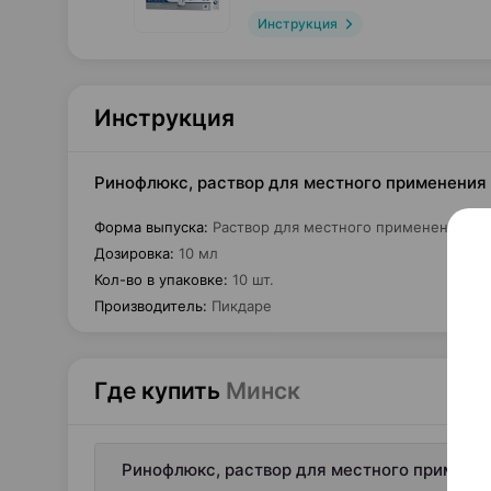
Инструкция
Инструкция
Ринофлюкс, раствор для местного применения 
Форма выпуска
:
Раствор для местного применения и 
Дозировка
:
10 мл
Кол-во в упаковке
:
10 шт.
Производитель
:
Пикдаре
Где купить
Минск
Ринофлюкс, раствор для местного применен