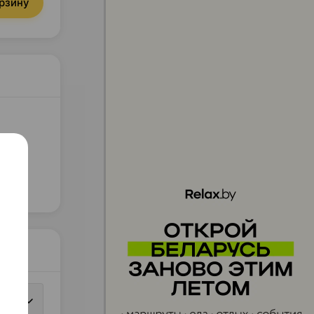
орзину