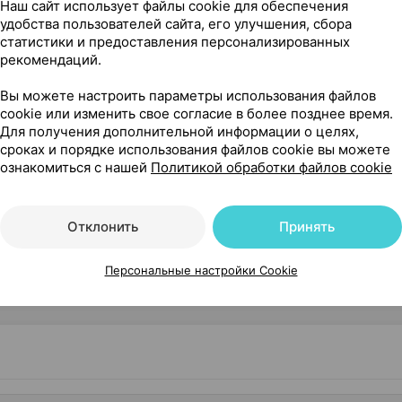
Наш сайт использует файлы cookie для обеспечения
удобства пользователей сайта, его улучшения, сбора
15,60 — 18
статистики и предоставления персонализированных
й, спрей
,
30 мл
×
1
рекомендаций.
Галенски Лабораторий
,
Где купить
В к
Вы можете настроить параметры использования файлов
cookie или изменить свое согласие в более позднее время.
Для получения дополнительной информации о целях,
сроках и порядке использования файлов cookie вы можете
18,00 — 22
ь, порошок
×
30
ознакомиться с нашей
Политикой обработки файлов cookie
 местного применения,
рватия
•
без рецепта
Где купить
В к
Отклонить
Принять
Персональные настройки Cookie
Показать еще