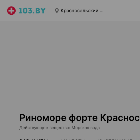
Красносельский г.п.
Риноморе форте Красносе
Действующее вещество
:
Морская вода