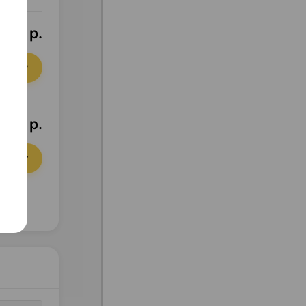
,86 р.
орзину
,61 р.
орзину