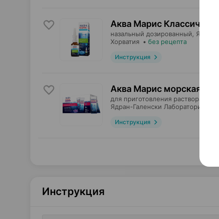
Аква Марис Классически
назальный дозированный,
Ядран-
Хорватия
•
без рецепта
Инструкция
Аква Марис морская сол
для приготовления раствора для
Ядран-Галенски Лабораторий
, Хо
Инструкция
Инструкция