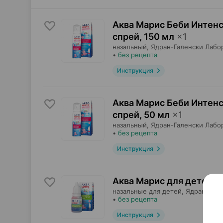
Аква Марис Беби Интен
спрей
,
150 мл
×
1
назальный,
Ядран-Галенски Лабо
•
без рецепта
Инструкция
Аква Марис Беби Интен
спрей
,
50 мл
×
1
назальный,
Ядран-Галенски Лабо
•
без рецепта
Инструкция
Аква Марис для детей, 
назальные для детей,
Ядран-Гале
•
без рецепта
Инструкция