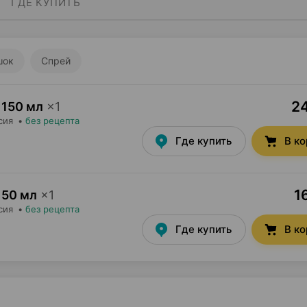
ГДЕ КУПИТЬ
шок
Спрей
24
150 мл
×
1
сия
•
без рецепта
Где купить
В к
1
50 мл
×
1
сия
•
без рецепта
Где купить
В к