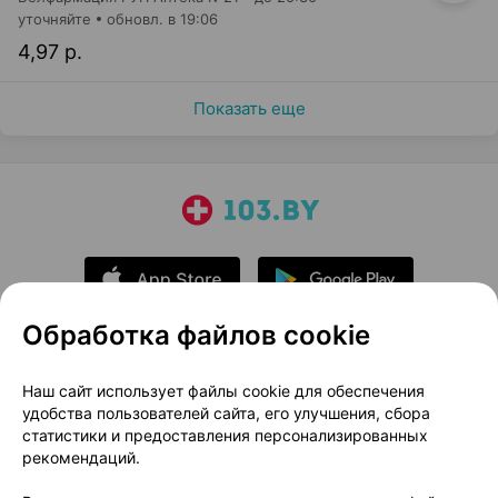
уточняйте
обновл. в 19:06
4,97 р.
Показать еще
Обработка файлов cookie
О проекте
Новости проекта
Наш сайт использует файлы cookie для обеспечения
удобства пользователей сайта, его улучшения, сбора
Размещение рекламы
Медицинский маркетинг
статистики и предоставления персонализированных
Публичный договор
Доставка
рекомендаций.
Пользовательское соглашение