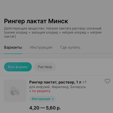
Рингер лактат Минск
Действующее вещество
:
Натрия лактата раствор сложный
[калия хлорид + кальция хлорид + натрия хлорид + натрия
лактат]
Варианты
Инструкция
Где купить
Все формы
Раствор
Рингер лактат, раствор
,
1 л
×
1
для инфузий,
Фармлэнд
, Беларусь
•
по рецепту
Инструкция
4,20 — 5,60 р.