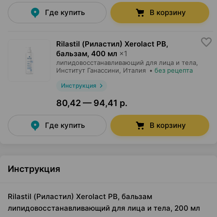
Где купить
В корзину
Rilastil (Риластил) Xerolact PB,
бальзам
,
400 мл
×
1
липидовосстанавливающий для лица и тела,
Институт Ганассини
, Италия
•
без рецепта
Инструкция
80,42 — 94,41 р.
Где купить
В корзину
Инструкция
Rilastil (Риластил) Xerolact PB, бальзам
липидовосстанавливающий для лица и тела, 200 мл