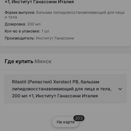
×1, Институт Ганассини Италия
Форма выпуска
:
Бальзам липидовосстанавливающий для лица
и тела
Дозировка
:
200 мл
Кол-во в упаковке
:
1 шт.
Производитель
:
Институт Ганассини
Где купить
Минск
Rilastil (Риластил) Xerolact PB, бальзам
липидовосстанавливающий для лица и тела,
200 мл ×1, Институт Ганассини Италия
203
На карте