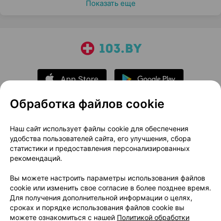
Показать еще
Обработка файлов cookie
О проекте
Новости проекта
Наш сайт использует файлы cookie для обеспечения
удобства пользователей сайта, его улучшения, сбора
Размещение рекламы
Медицинский маркетинг
статистики и предоставления персонализированных
Публичный договор
Доставка
рекомендаций.
Пользовательское соглашение
Вы можете настроить параметры использования файлов
Способы оплаты
Вакансии
Партнеры
cookie или изменить свое согласие в более позднее время.
Написать руководителю 103.by
Для получения дополнительной информации о целях,
сроках и порядке использования файлов cookie вы
Написать в поддержку
можете ознакомиться с нашей
Политикой обработки