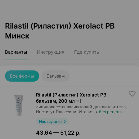
Rilastil (Риластил) Xerolact PB
Минск
Варианты
Инструкция
Где купить
Все формы
Бальзам
Rilastil (Риластил) Xerolact PB,
бальзам
,
200 мл
×
1
липидовосстанавливающий для лица и тела,
Институт Ганассини
, Италия
•
без рецепта
Инструкция
43,64 — 51,22 р.