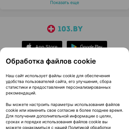
Показать еще
Обработка файлов cookie
О проекте
Новости проекта
Наш сайт использует файлы cookie для обеспечения
удобства пользователей сайта, его улучшения, сбора
Размещение рекламы
Медицинский маркетинг
статистики и предоставления персонализированных
Публичный договор
Доставка
рекомендаций.
Пользовательское соглашение
Вы можете настроить параметры использования файлов
Способы оплаты
Вакансии
Партнеры
cookie или изменить свое согласие в более позднее время.
Написать руководителю 103.by
Для получения дополнительной информации о целях,
сроках и порядке использования файлов cookie вы
Написать в поддержку
можете ознакомиться с нашей
Политикой обработки