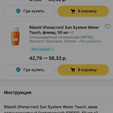
Где купить
В корзину
Rilastil (Риластил) Sun System Water
Touch, флюид
,
50 мл
×
1
солнцезащитный тонирующий [SPF50],
Институт Ганассини
, Италия
•
без рецепта
Инструкция
42,79 — 58,32 р.
Где купить
В корзину
Инструкция
Rilastil (Риластил) Sun System Water Touch, крем
солнцезащитный [матирующий; SPF50], 50 мл ×1,