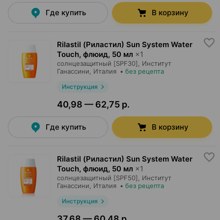
Где купить
В корзину
Rilastil (Риластил) Sun System Water
Touch, флюид
,
50 мл
×
1
солнцезащитный [SPF30],
Институт
Ганассини
, Италия
•
без рецепта
Инструкция
40,98 — 62,75 р.
Где купить
В корзину
Rilastil (Риластил) Sun System Water
Touch, флюид
,
50 мл
×
1
солнцезащитный [SPF50],
Институт
Ганассини
, Италия
•
без рецепта
Инструкция
37,68 — 60,48 р.