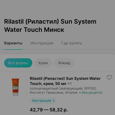
Rilastil (Риластил) Sun System
Water Touch Минск
Варианты
Инструкция
Где купить
Все формы
Крем
Флюид
Rilastil (Риластил) Sun System Water
Touch, крем
,
50 мл
×
1
солнцезащитный [матирующий; SPF50],
Институт Ганассини
, Италия
•
без рецепта
Инструкция
42,79 — 58,32 р.