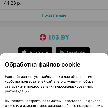
44,23 р.
Показать еще
Обработка файлов cookie
О проекте
Новости проекта
Наш сайт использует файлы cookie для обеспечения
удобства пользователей сайта, его улучшения, сбора
Размещение рекламы
Медицинский маркетинг
статистики и предоставления персонализированных
Публичный договор
Доставка
рекомендаций.
Пользовательское соглашение
Вы можете настроить параметры использования файлов
Способы оплаты
Вакансии
Партнеры
cookie или изменить свое согласие в более позднее время.