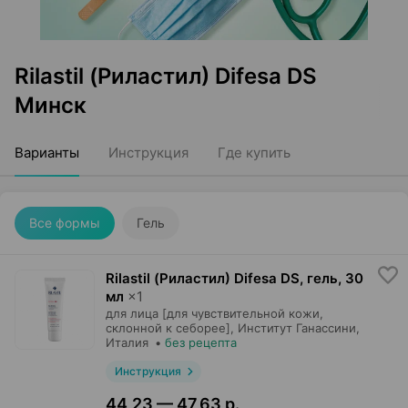
Rilastil (Риластил) Difesa DS
Минск
Варианты
Инструкция
Где купить
Все формы
Гель
Rilastil (Риластил) Difesa DS, гель
,
30
мл
×
1
для лица [для чувствительной кожи,
склонной к себорее],
Институт Ганассини
,
Италия
•
без рецепта
Инструкция
44,23 — 47,63 р.