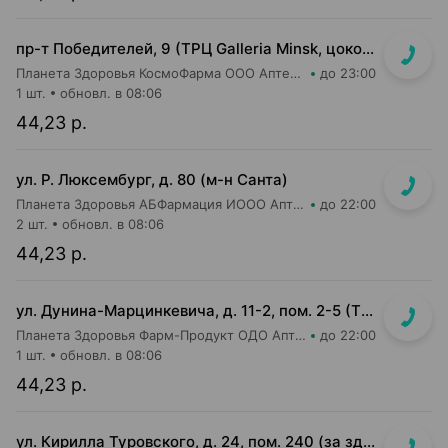
пр-т Победителей, 9 (ТРЦ Galleria Minsk, цокольный (-1) этаж)
Планета Здоровья КосмоФарма ООО Аптека №24
до 23:00
1 шт.
обновл. в 08:06
44,23 р.
ул. Р. Люксембург, д. 80 (м-н Санта)
Планета Здоровья АБФармация ИООО Аптека №7
до 22:00
2 шт.
обновл. в 08:06
44,23 р.
ул. Дунина-Марцинкевича, д. 11-2, пом. 2-5 (ТЦ Раковский кирмаш)
Планета Здоровья Фарм-Продукт ОДО Аптека №24
до 22:00
1 шт.
обновл. в 08:06
44,23 р.
ул. Кирилла Туровского, д. 24, пом. 240 (за зданием ТРЦ Dana Mall, пешеходный бульвар Пикассо, ориентир на мед.центр "Маяк Здоровья", 1 эт. жилого дома)