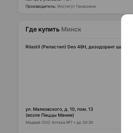
Производитель
:
Институт Ганассини
Где купить
Минск
Rilastil (Риластил) Deo 48H, дезодорант шарик
32,
ул. Маяковского, д. 10, пом. 13
(возле Пиццы Мании)
Медвай ООО Аптека №7
до 20:30