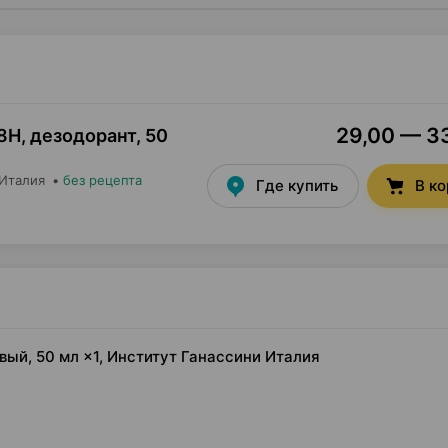
29,00 — 33
48H, дезодорант
,
50
 Италия
•
без рецепта
Где купить
В к
овый, 50 мл ×1, Институт Ганассини Италия