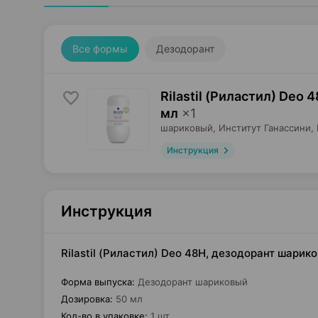
Все формы
Дезодорант
Rilastil (Риластил) Deo 
мл
×
1
шариковый,
Институт Ганассини
,
Инструкция
Инструкция
Rilastil (Риластил) Deo 48H, дезодорант шарик
Форма выпуска
:
Дезодорант шариковый
Дозировка
:
50 мл
Кол-во в упаковке
:
1 шт.