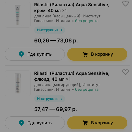
Rilastil (Риластил) Aqua Sensitive,
крем
,
40 мл
×
1
для лица [насыщенный],
Институт
Ганассини
, Италия
•
без рецепта
Инструкция
60,26 — 73,06 р.
Где купить
В корзину
Rilastil (Риластил) Aqua Sensitive,
флюид
,
40 мл
×
1
для лица [матирующий],
Институт
Ганассини
, Италия
•
без рецепта
Инструкция
57,47 — 69,97 р.
Где купить
В корзину