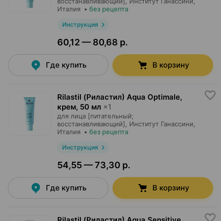
восстанавливающий],
Институт Ганассини
,
Италия
•
без рецепта
Инструкция
60,12 — 80,68 р.
Где купить
В корзину
Rilastil (Риластил) Aqua Optimale,
крем
,
50 мл
×
1
для лица [питательный;
восстанавливающий],
Институт Ганассини
,
Италия
•
без рецепта
Инструкция
54,55 — 73,30 р.
Где купить
В корзину
Rilastil (Риластил) Aqua Sensitive,