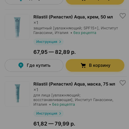
Rilastil (Риластил) Aqua, крем
,
50 мл
×
1
защитный [увлажняющий; SPF15+],
Институт
Ганассини
, Италия
•
без рецепта
Инструкция
67,95 — 82,89 р.
Где купить
В корзину
Rilastil (Риластил) Aqua, маска
,
75 мл
×
1
для лица [увлажняющий;
восстанавливающая],
Институт Ганассини
,
Италия
•
без рецепта
Инструкция
61,82 — 79,99 р.