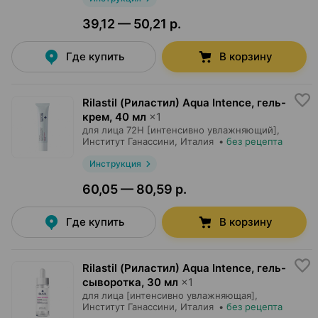
39,12 — 50,21 р.
Где купить
В корзину
Rilastil (Риластил) Aqua Intence, гель-
крем
,
40 мл
×
1
для лица 72H [интенсивно увлажняющий],
Институт Ганассини
, Италия
•
без рецепта
Инструкция
60,05 — 80,59 р.
Где купить
В корзину
Rilastil (Риластил) Aqua Intence, гель-
сыворотка
,
30 мл
×
1
для лица [интенсивно увлажняющая],
Институт Ганассини
, Италия
•
без рецепта