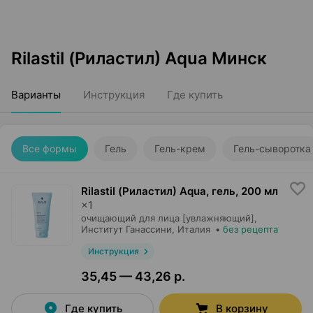
Rilastil (Риластил) Aqua Минск
Варианты
Инструкция
Где купить
Все формы
Гель
Гель-крем
Гель-сыворотка
Rilastil (Риластил) Aqua, гель
,
200 мл
×
1
очищающий для лица [увлажняющий],
Институт Ганассини
, Италия
•
без рецепта
Инструкция
35,45 — 43,26 р.
Где купить
В корзину