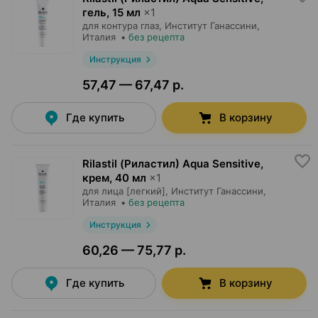
гель
,
15 мл
×
1
для контура глаз,
Институт Ганассини
,
Италия
•
без рецепта
Инструкция
57,47 — 67,47 р.
Где купить
В корзину
Rilastil (Риластил) Aqua Sensitive,
крем
,
40 мл
×
1
для лица [легкий],
Институт Ганассини
,
Италия
•
без рецепта
Инструкция
60,26 — 75,77 р.
Где купить
В корзину