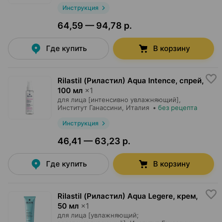
Инструкция
64,59 — 94,78 р.
Где купить
В корзину
Rilastil (Риластил) Aqua Intence, спрей
,
100 мл
×
1
для лица [интенсивно увлажняющий],
Институт Ганассини
, Италия
•
без рецепта
Инструкция
46,41 — 63,23 р.
Где купить
В корзину
Rilastil (Риластил) Aqua Legere, крем
,
50 мл
×
1
для лица [увлажняющий;