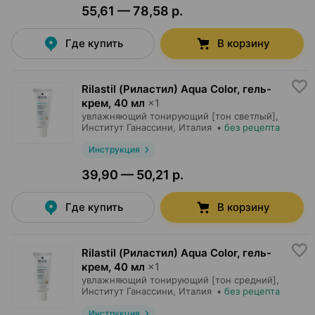
55,61 — 78,58 р.
Где купить
В корзину
Rilastil (Риластил) Aqua Color, гель-
крем
,
40 мл
×
1
увлажняющий тонирующий [тон светлый],
Институт Ганассини
, Италия
•
без рецепта
Инструкция
39,90 — 50,21 р.
Где купить
В корзину
Rilastil (Риластил) Aqua Color, гель-
крем
,
40 мл
×
1
увлажняющий тонирующий [тон средний],
Институт Ганассини
, Италия
•
без рецепта
Инструкция