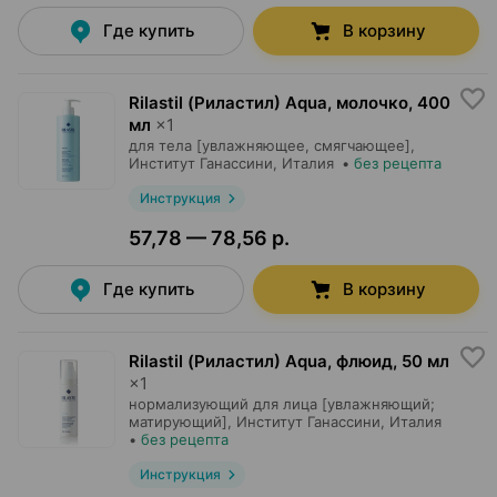
Где купить
В корзину
Rilastil (Риластил) Aqua, молочко
,
400
мл
×
1
для тела [увлажняющее, смягчающее],
Институт Ганассини
, Италия
•
без рецепта
Инструкция
57,78 — 78,56 р.
Где купить
В корзину
Rilastil (Риластил) Aqua, флюид
,
50 мл
×
1
нормализующий для лица [увлажняющий;
матирующий],
Институт Ганассини
, Италия
•
без рецепта
Инструкция