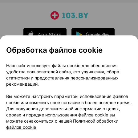
Обработка файлов cookie
О проекте
Новости проекта
Наш сайт использует файлы cookie для обеспечения
удобства пользователей сайта, его улучшения, сбора
Размещение рекламы
Медицинский маркетинг
статистики и предоставления персонализированных
Публичный договор
Доставка
рекомендаций.
Пользовательское соглашение
Вы можете настроить параметры использования файлов
Способы оплаты
Вакансии
Партнеры
cookie или изменить свое согласие в более позднее время.
Написать руководителю 103.by
Для получения дополнительной информации о целях,
сроках и порядке использования файлов cookie вы
Написать в поддержку
можете ознакомиться с нашей
Политикой обработки
Персональные настройки Cookie
файлов cookie
Обработка персональных данных