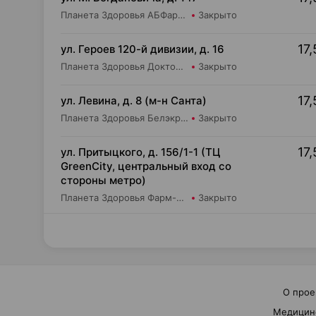
Планета Здоровья АБФармация ИООО Косметический магазин №4
Закрыто
17,
ул. Героев 120-й дивизии, д. 16
Планета Здоровья Доктор Таир ООО Аптека №2
Закрыто
17,
ул. Левина, д. 8 (м-н Санта)
Планета Здоровья Белэкрос ОДО Аптека №5
Закрыто
17,
ул. Притыцкого, д. 156/1-1 (ТЦ
GreenCity, центральный вход со
стороны метро)
Планета Здоровья Фарм-Продукт ОДО Аптека №23
Закрыто
О прое
Медицин