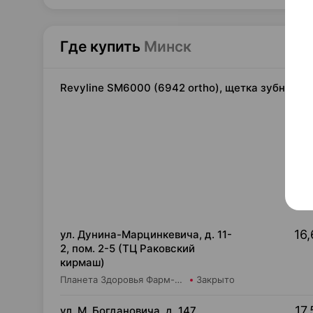
Где купить
Минск
Revyline SM6000 (6942 ortho), щетка зубная [
16,
ул. Дунина-Марцинкевича, д. 11-
2, пом. 2-5 (ТЦ Раковский
кирмаш)
Планета Здоровья Фарм-Продукт ОДО Аптека №24
Закрыто
17,
ул. М. Богдановича, д. 147