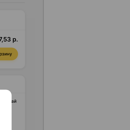
7,53 р.
орзину
ал Китай