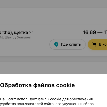
16,69 — 1
ortho), щетка
×
1
й],
Шантоу Хонглонг
Где купить
В к
красная с желтой щетиной], ×1, Шантоу Хонглонг Индастри
Обработка файлов cookie
ной]
Наш сайт использует файлы cookie для обеспечения
удобства пользователей сайта, его улучшения, сбора