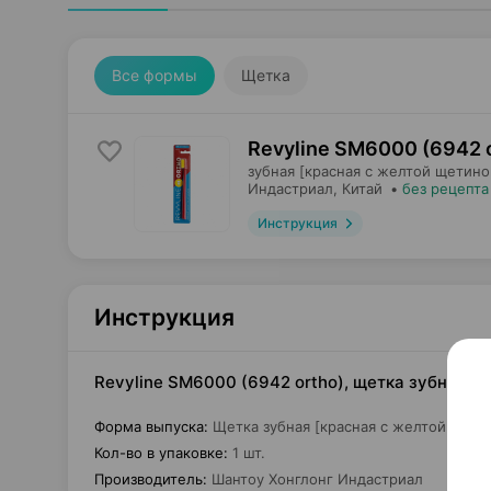
Все формы
Щетка
Revyline SM6000 (6942 
зубная [красная с желтой щетино
Индастриал
, Китай
•
без рецепта
Инструкция
Инструкция
Revyline SM6000 (6942 ortho), щетка зубная [
Форма выпуска
:
Щетка зубная [красная с желтой щети
Кол-во в упаковке
:
1 шт.
Производитель
:
Шантоу Хонглонг Индастриал