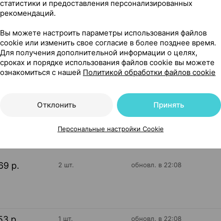
статистики и предоставления персонализированных
рекомендаций.
Вы можете настроить параметры использования файлов
cookie или изменить свое согласие в более позднее время.
Для получения дополнительной информации о целях,
красная с желтой щетиной], ×1, Шантоу Хонглонг Индастри
сроках и порядке использования файлов cookie вы можете
ознакомиться с нашей
Политикой обработки файлов cookie
Отклонить
Принять
5
На карте
Персональные настройки Cookie
69 р.
2 шт.
обновл. в 22:08
53 р.
1 шт.
обновл. в 22:08