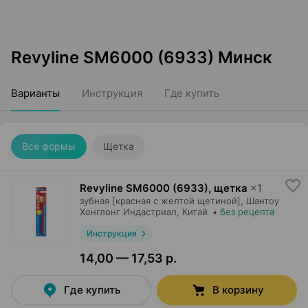
Revyline SM6000 (6933) Минск
Варианты
Инструкция
Где купить
Все формы
Щетка
Revyline SM6000 (6933), щетка
×
1
зубная [красная с желтой щетиной],
Шантоу
Хонглонг Индастриал
, Китай
•
без рецепта
Инструкция
14,00 — 17,53 р.
Где купить
В корзину