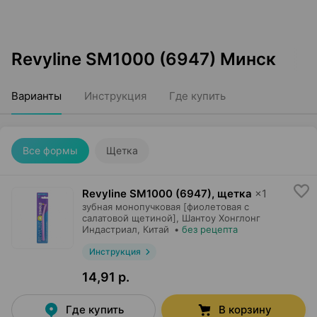
Revyline SM1000 (6947) Минск
Варианты
Инструкция
Где купить
Все формы
Щетка
Revyline SM1000 (6947), щетка
×
1
зубная монопучковая [фиолетовая с
салатовой щетиной],
Шантоу Хонглонг
Индастриал
, Китай
•
без рецепта
Инструкция
14,91 р.
Где купить
В корзину