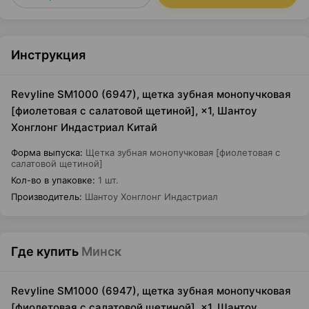
Инструкция
Revyline SM1000 (6947), щетка зубная монопучковая
[фиолетовая с салатовой щетиной], ×1, Шантоу
Хонглонг Индастриал Китай
Форма выпуска
:
Щетка зубная монопучковая [фиолетовая с
салатовой щетиной]
Кол-во в упаковке
:
1 шт.
Производитель
:
Шантоу Хонглонг Индастриал
Где купить
Минск
Revyline SM1000 (6947), щетка зубная монопучковая
[фиолетовая с салатовой щетиной], ×1, Шантоу