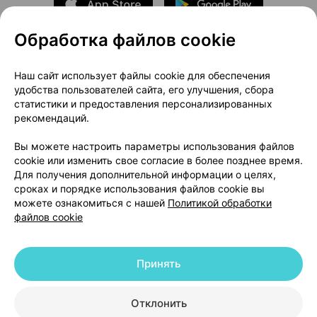
Обработка файлов cookie
О проекте
Новости проекта
Наш сайт использует файлы cookie для обеспечения
удобства пользователей сайта, его улучшения, сбора
Размещение рекламы
Медицинский маркетинг
статистики и предоставления персонализированных
Публичный договор
Доставка
рекомендаций.
Пользовательское соглашение
Вы можете настроить параметры использования файлов
Способы оплаты
Вакансии
Партнеры
cookie или изменить свое согласие в более позднее время.
Написать руководителю 103.by
Для получения дополнительной информации о целях,
сроках и порядке использования файлов cookie вы
Написать в поддержку
можете ознакомиться с нашей
Политикой обработки
Персональные настройки Cookie
файлов cookie
Обработка персональных данных
Принять
© 2026 ООО «Артокс Лаб», УНП 191700409 | 220012, Республика Беларусь,
г. Минск, улица Толбухина, 2, пом. 16 | help@103.by
|
Служба поддержки
+375 291212755
Отклонить