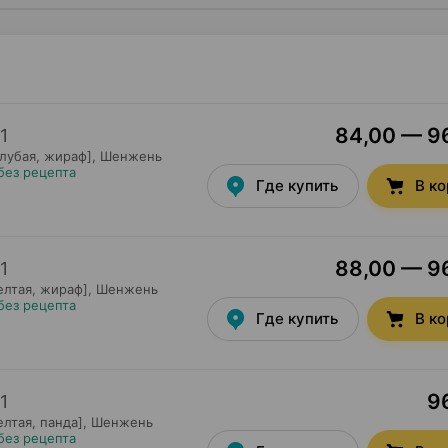
84,00 — 96
1
лубая, жираф],
Шенжень
без рецепта
Где купить
В к
88,00 — 96
1
елтая, жираф],
Шенжень
без рецепта
Где купить
В к
96
1
лтая, панда],
Шенжень
без рецепта