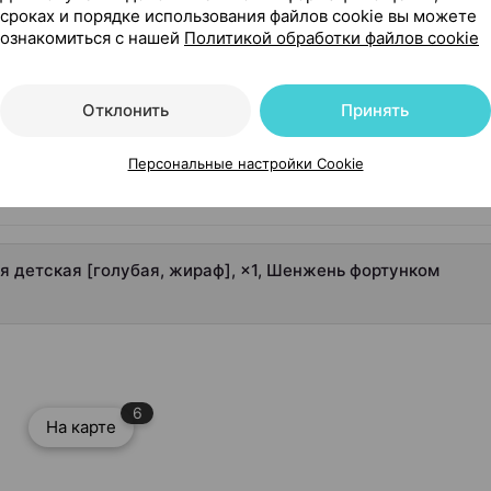
сроках и порядке использования файлов cookie вы можете
ознакомиться с нашей
Политикой обработки файлов cookie
[голубая, жираф]
Отклонить
Принять
Персональные настройки Cookie
ая детская [голубая, жираф], ×1, Шенжень фортунком
6
На карте