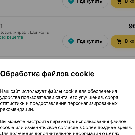
Где купить
В к
96
1
зовая, жираф],
Шенжень
без рецепта
Где купить
В к
96
1
Обработка файлов cookie
рная, панда],
Шенжень
без рецепта
Где купить
В к
Наш сайт использует файлы cookie для обеспечения
удобства пользователей сайта, его улучшения, сбора
статистики и предоставления персонализированных
рекомендаций.
Вы можете настроить параметры использования файлов
cookie или изменить свое согласие в более позднее время.
детская [голубая, жираф], ×1, Шенжень фортунком технол
Для получения дополнительной информации о целях,