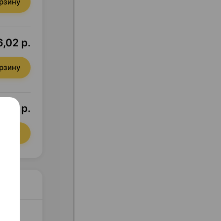
орзину
,02 р.
орзину
,02 р.
орзину
оджи