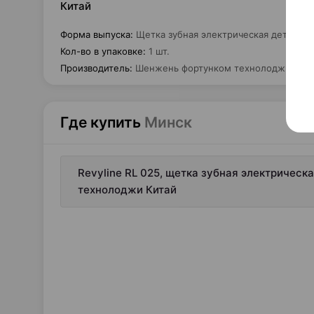
Китай
Форма выпуска
:
Щетка зубная электрическая детская 
Кол-во в упаковке
:
1 шт.
Производитель
:
Шенжень фортунком технолоджи
Где купить
Минск
Revyline RL 025, щетка зубная электрическ
технолоджи Китай