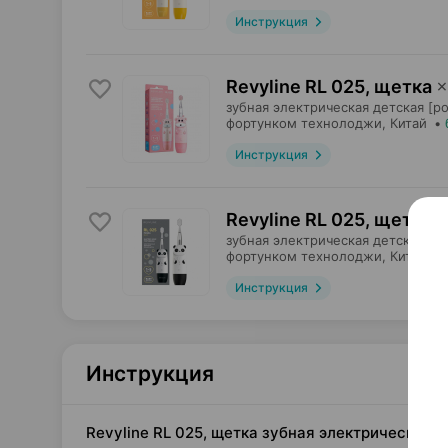
Инструкция
Revyline RL 025, щетка
×
зубная электрическая детская [ро
фортунком технолоджи
, Китай
•
Инструкция
Revyline RL 025, щетка
×
зубная электрическая детская [че
фортунком технолоджи
, Китай
•
Инструкция
Инструкция
Revyline RL 025, щетка зубная электрическая 