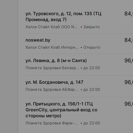
84,
ул. Туровского, д. 12, пом. 135 (ТЦ
Променад, вход 7)
Хэлси Стайл Клаб ООО Nosweat.by Магазин товаров для здоровья
Закрыто
84,
nosweat.by
Хэлси Стайл Клаб Интернет-магазин nosweat.by
Открыто
96,
ул. Левина, д. 8 (м-н Санта)
Планета Здоровья Белэкрос ОДО Аптека №5
до 22:00
96,
ул. М. Богдановича, д. 147
Планета Здоровья АБФармация ИООО Косметический магазин №4
до 22:00
96,
ул. Притыцкого, д. 156/1-1 (ТЦ
GreenCity, центральный вход со
стороны метро)
Планета Здоровья Фарм-Продукт ОДО Аптека №23
до 22:00