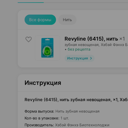
Все формы
Нить
Revyline (6415), нить
×
1
зубная невощеная,
Хэбэй Фэнхэ 
•
без рецепта
Инструкция
Инструкция
Revyline (6415), нить зубная невощеная, ×1, Х
Форма выпуска
:
Нить зубная невощеная
Кол-во в упаковке
:
1 шт.
Производитель
:
Хэбэй Фэнхэ Биотехнолоджи