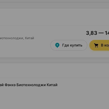
3,83 — 14
Биотехнолоджи
, Китай
Где купить
В к
эбэй Фэнхэ Биотехнолоджи Китай