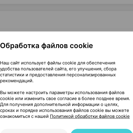
эбэй Фэнхэ Биотехнолоджи Китай
Обработка файлов cookie
Наш сайт использует файлы cookie для обеспечения
13
удобства пользователей сайта, его улучшения, сбора
На карте
статистики и предоставления персонализированных
рекомендаций.
Вы можете настроить параметры использования файлов
cookie или изменить свое согласие в более позднее время.
83 р.
1 шт.
обновл. в 20:13
Для получения дополнительной информации о целях,
сроках и порядке использования файлов cookie вы можете
ознакомиться с нашей
Политикой обработки файлов cookie
28 р.
2 шт.
обновл. в 20:13