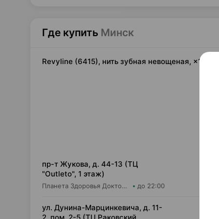
Где купить
Минск
Revyline (6415), нить зубная невощеная, ×1, Х
3,
пр-т Жукова, д. 44-13 (ТЦ
"Outleto", 1 этаж)
Планета Здоровья Доктор Время ООО Аптека №21
до 22:00
4,
ул. Дунина-Марцинкевича, д. 11-
2, пом. 2-5 (ТЦ Раковский