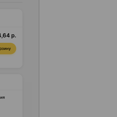
,64 р.
орзину
рия