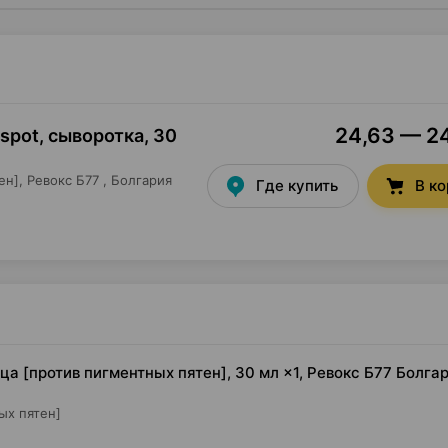
24,63 — 24
 spot, сыворотка
,
30
ен],
Ревокс Б77
, Болгария
Где купить
В к
ица [против пигментных пятен], 30 мл ×1, Ревокс Б77 Болга
ых пятен]