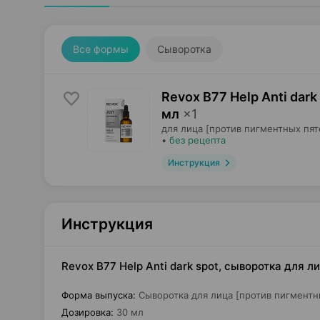
Все формы
Сыворотка
Revox B77 Help Anti dark
мл
×
1
для лица [против пигментных пят
•
без рецепта
Инструкция
Инструкция
Revox B77 Help Anti dark spot, сыворотка для л
Форма выпуска
:
Сыворотка для лица [против пигментн
Дозировка
:
30 мл