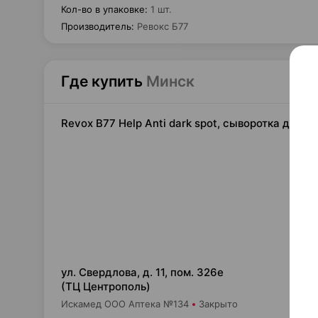
Кол-во в упаковке
:
1 шт.
Производитель
:
Ревокс Б77
Где купить
Минск
Revox B77 Help Anti dark spot, сыворотка для л
24,
ул. Свердлова, д. 11, пом. 326е
(ТЦ Центрополь)
Искамед ООО Аптека №134
Закрыто