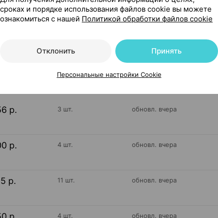
мины Россия
сроках и порядке использования файлов cookie вы можете
ознакомиться с нашей
Политикой обработки файлов cookie
Отклонить
Принять
99
На карте
Персональные настройки Cookie
56 р.
3 шт.
обновл. вчера
00 р.
4 шт.
обновл. вчера
15 р.
11 шт.
обновл. вчера
50 р.
4 шт.
обновл. вчера