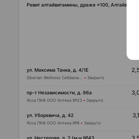
Ревит алтайвитамины, драже ×100, Алтайвита
2,
ул. Максима Танка, д. 4/1Е
Siberian Wellness Сибвалио-Бел ИООО Аптека №1
Закрыто
3,
пр-т Независимости, д. 96а
Ясса ПКФ ООО Аптека №23
Закрыто
3,
ул. Уборевича, д. 42
Ясса ПКФ ООО Аптека №8
Закрыто
3,
ул. Нестерова, д. 2 (м-н №43