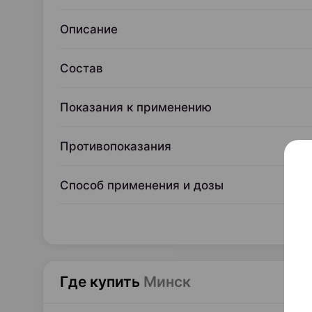
Описание
Состав
Показания к применению
Противопоказания
Способ применения и дозы
Где купить
Минск