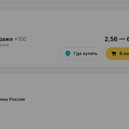
2,56 — 6
драже
×
100
цепта
Где купить
В к
мины Россия