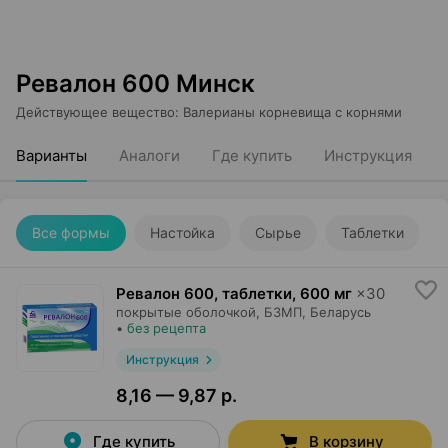
Ревалон 600 Минск
Действующее вещество
:
Валерианы корневища с корнями
Варианты
Аналоги
Где купить
Инструкция
Все формы
Настойка
Сырье
Таблетки
Ревалон 600, таблетки
,
600 мг
×
30
покрытые оболочкой,
БЗМП
, Беларусь
•
без рецепта
Инструкция
8,16 — 9,87 р.
Где купить
В корзину