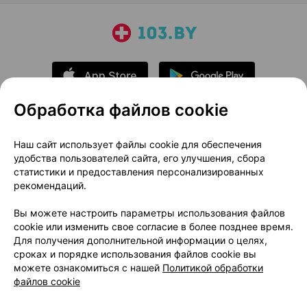
Обработка файлов cookie
О проекте
Новости проекта
Наш сайт использует файлы cookie для обеспечения
удобства пользователей сайта, его улучшения, сбора
Размещение рекламы
Медицинский маркетинг
статистики и предоставления персонализированных
Публичный договор
Доставка
рекомендаций.
Пользовательское соглашение
Вы можете настроить параметры использования файлов
Способы оплаты
Вакансии
Партнеры
cookie или изменить свое согласие в более позднее время.
Написать руководителю 103.by
Для получения дополнительной информации о целях,
сроках и порядке использования файлов cookie вы
Написать в поддержку
можете ознакомиться с нашей
Политикой обработки
Персональные настройки Cookie
файлов cookie
Обработка персональных данных