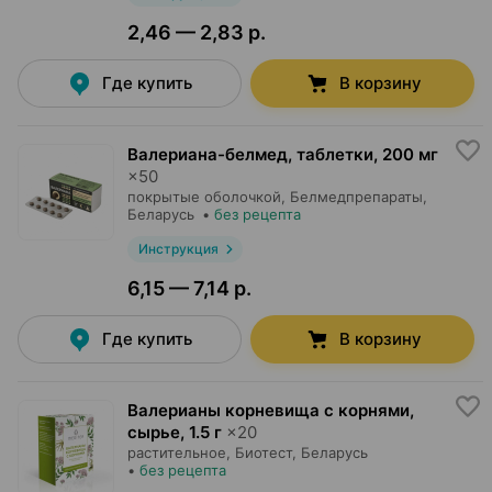
2,46 — 2,83 р.
Где купить
В корзину
Валериана-белмед, таблетки
,
200 мг
×
50
покрытые оболочкой,
Белмедпрепараты
,
Беларусь
•
без рецепта
Инструкция
6,15 — 7,14 р.
Где купить
В корзину
Валерианы корневища с корнями,
сырье
,
1.5 г
×
20
растительное,
Биотест
, Беларусь
•
без рецепта