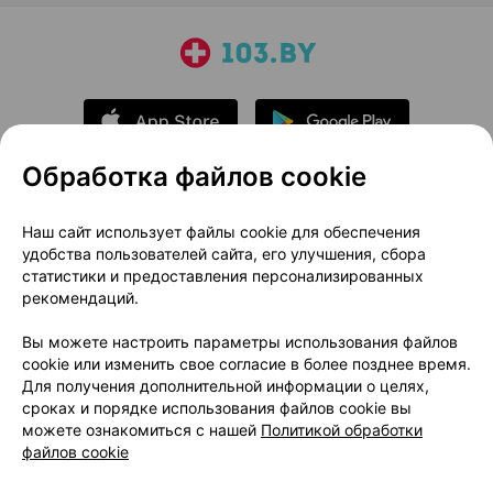
Обработка файлов cookie
О проекте
Новости проекта
Наш сайт использует файлы cookie для обеспечения
удобства пользователей сайта, его улучшения, сбора
Размещение рекламы
Медицинский маркетинг
статистики и предоставления персонализированных
Публичный договор
Доставка
рекомендаций.
Пользовательское соглашение
Вы можете настроить параметры использования файлов
Способы оплаты
Вакансии
Партнеры
cookie или изменить свое согласие в более позднее время.
Написать руководителю 103.by
Для получения дополнительной информации о целях,
сроках и порядке использования файлов cookie вы
Написать в поддержку
можете ознакомиться с нашей
Политикой обработки
Персональные настройки Cookie
файлов cookie
Обработка персональных данных