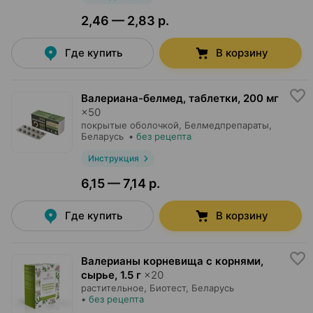
2,46 — 2,83 р.
Где купить
В корзину
Валериана-белмед, таблетки
,
200 мг
×
50
покрытые оболочкой,
Белмедпрепараты
,
Беларусь
•
без рецепта
Инструкция
6,15 — 7,14 р.
Где купить
В корзину
Валерианы корневища с корнями,
сырье
,
1.5 г
×
20
растительное,
Биотест
, Беларусь
•
без рецепта