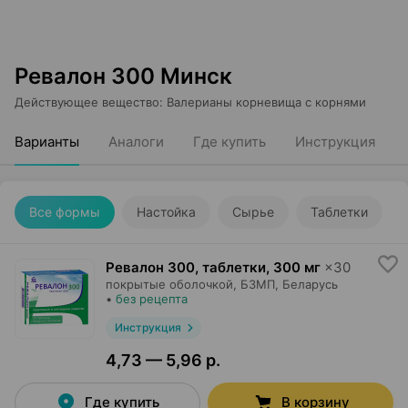
Ревалон 300 Минск
Действующее вещество
:
Валерианы корневища с корнями
Варианты
Аналоги
Где купить
Инструкция
Все формы
Настойка
Сырье
Таблетки
Ревалон 300, таблетки
,
300 мг
×
30
покрытые оболочкой,
БЗМП
, Беларусь
•
без рецепта
Инструкция
4,73 — 5,96 р.
Где купить
В корзину