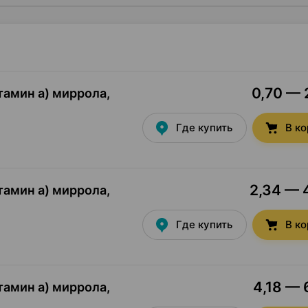
0,70 — 
тамин а) миррола,
Где купить
В к
2,34 — 4
тамин а) миррола,
Где купить
В к
4,18 — 
тамин а) миррола,