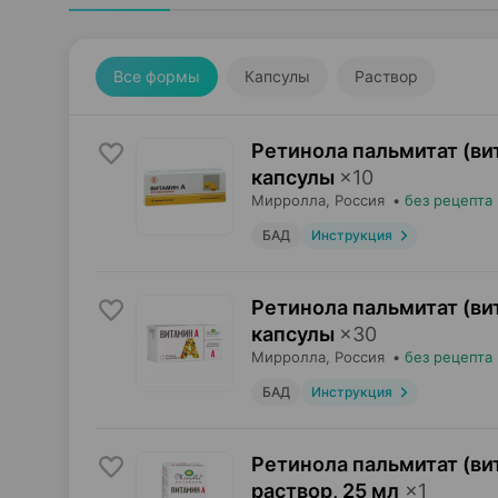
Все формы
Капсулы
Раствор
Ретинола пальмитат (ви
капсулы
×
10
Мирролла
, Россия
•
без рецепта
БАД
Инструкция
Ретинола пальмитат (ви
капсулы
×
30
Мирролла
, Россия
•
без рецепта
БАД
Инструкция
Ретинола пальмитат (ви
раствор
,
25 мл
×
1