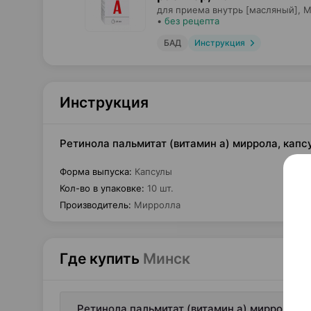
для приема внутрь [масляный],
М
•
без рецепта
БАД
Инструкция
Инструкция
Ретинола пальмитат (витамин а) миррола, кап
Форма выпуска
:
Капсулы
Кол-во в упаковке
:
10 шт.
Производитель
:
Мирролла
Где купить
Минск
Ретинола пальмитат (витамин а) миррола, 