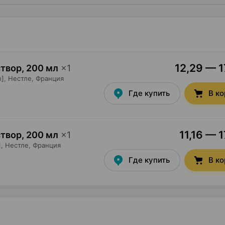
12,29 — 1
створ
,
200 мл
×
1
],
Нестле
, Франция
Где купить
В к
11,16 — 1
створ
,
200 мл
×
1
,
Нестле
, Франция
Где купить
В к