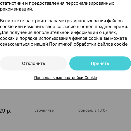
Читать полностью
статистики и предоставления персонализированных
рекомендаций.
Вы можете настроить параметры использования файлов
cookie или изменить свое согласие в более позднее время.
Для получения дополнительной информации о целях,
сроках и порядке использования файлов cookie вы можете
ознакомиться с нашей
Политикой обработки файлов cookie
трь [лесные ягоды], 200 мл ×1, Нестле Франция
Отклонить
Принять
97
Персональные настройки Cookie
На карте
29 р.
уточняйте
обновл. в 16:07