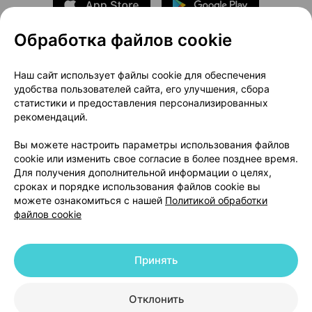
Обработка файлов cookie
О проекте
Новости проекта
Наш сайт использует файлы cookie для обеспечения
удобства пользователей сайта, его улучшения, сбора
Размещение рекламы
Медицинский маркетинг
статистики и предоставления персонализированных
Публичный договор
Доставка
рекомендаций.
Пользовательское соглашение
Вы можете настроить параметры использования файлов
Способы оплаты
Вакансии
Партнеры
cookie или изменить свое согласие в более позднее время.
Написать руководителю 103.by
Для получения дополнительной информации о целях,
сроках и порядке использования файлов cookie вы
Написать в поддержку
можете ознакомиться с нашей
Политикой обработки
Персональные настройки Cookie
файлов cookie
Обработка персональных данных
Принять
© 2026 ООО «Артокс Лаб», УНП 191700409 | 220012, Республика Беларусь,
г. Минск, улица Толбухина, 2, пом. 16 | help@103.by
|
Служба поддержки
+375 291212755
Отклонить