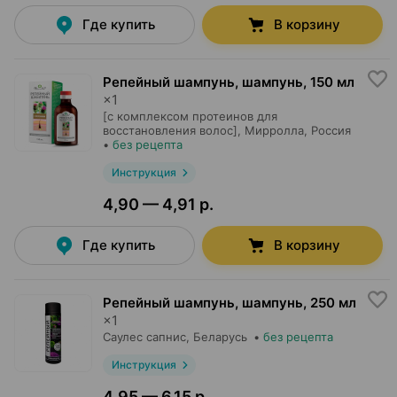
Где купить
В корзину
Репейный шампунь, шампунь
,
150 мл
×
1
[с комплексом протеинов для
восстановления волос],
Мирролла
, Россия
•
без рецепта
Инструкция
4,90 — 4,91 р.
Где купить
В корзину
Репейный шампунь, шампунь
,
250 мл
×
1
Саулес сапнис
, Беларусь
•
без рецепта
Инструкция
4,95 — 6,15 р.