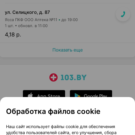
ул. Селицкого, д. 87
Ясса ПКФ ООО Аптека №11
до 19:00
1 шт.
обновл. в 11:00
4,18 р.
Показать еще
Обработка файлов cookie
О проекте
Новости проекта
Наш сайт использует файлы cookie для обеспечения
удобства пользователей сайта, его улучшения, сбора
Размещение рекламы
Медицинский маркетинг