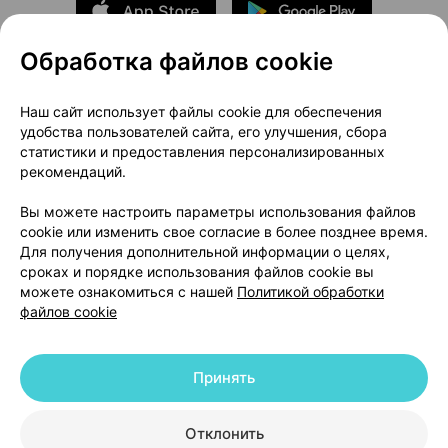
Обработка файлов cookie
О проекте
Новости проекта
Наш сайт использует файлы cookie для обеспечения
удобства пользователей сайта, его улучшения, сбора
Размещение рекламы
Медицинский маркетинг
статистики и предоставления персонализированных
Публичный договор
Доставка
рекомендаций.
Пользовательское соглашение
Вы можете настроить параметры использования файлов
Способы оплаты
Вакансии
Партнеры
cookie или изменить свое согласие в более позднее время.
Написать руководителю 103.by
Для получения дополнительной информации о целях,
сроках и порядке использования файлов cookie вы
Написать в поддержку
можете ознакомиться с нашей
Политикой обработки
Персональные настройки Cookie
файлов cookie
Обработка персональных данных
Принять
© 2026 ООО «Артокс Лаб», УНП 191700409 | 220012, Республика Беларусь,
г. Минск, улица Толбухина, 2, пом. 16 | help@103.by
|
Служба поддержки
+375 291212755
Отклонить