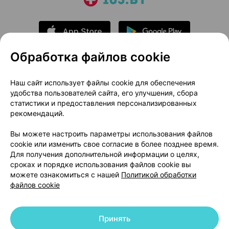
Обработка файлов cookie
О проекте
Новости проекта
Наш сайт использует файлы cookie для обеспечения
удобства пользователей сайта, его улучшения, сбора
Размещение рекламы
Медицинский маркетинг
статистики и предоставления персонализированных
Публичный договор
Доставка
рекомендаций.
Пользовательское соглашение
Вы можете настроить параметры использования файлов
Способы оплаты
Вакансии
Партнеры
cookie или изменить свое согласие в более позднее время.
Написать руководителю 103.by
Для получения дополнительной информации о целях,
сроках и порядке использования файлов cookie вы
Написать в поддержку
можете ознакомиться с нашей
Политикой обработки
Персональные настройки Cookie
файлов cookie
Обработка персональных данных
Принять
© 2026 ООО «Артокс Лаб», УНП 191700409 | 220012, Республика Беларусь,