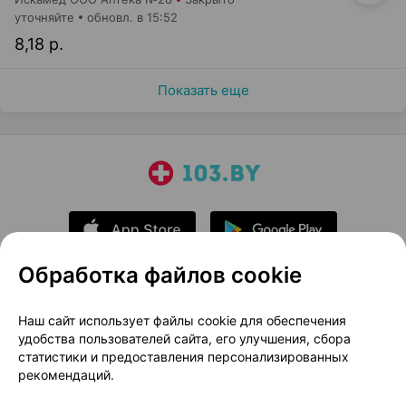
уточняйте
обновл. в 15:52
8,18 р.
Показать еще
Обработка файлов cookie
О проекте
Новости проекта
Наш сайт использует файлы cookie для обеспечения
удобства пользователей сайта, его улучшения, сбора
Размещение рекламы
Медицинский маркетинг
статистики и предоставления персонализированных
Публичный договор
Доставка
рекомендаций.
Пользовательское соглашение