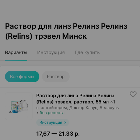
Раствор для линз Релинз Релинз
(Relins) трэвел Минск
Варианты
Инструкция
Где купить
Все формы
Раствор
Раствор для линз Релинз Релинз
(Relins) трэвел, раствор
,
55 мл
×
1
с контейнером,
Доктор Клаус
, Беларусь
•
без рецепта
Инструкция
17,67 — 21,33 р.