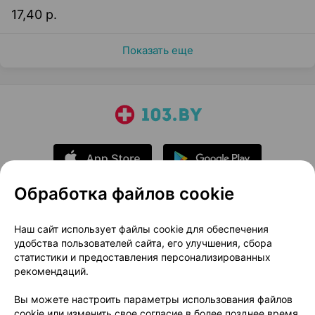
17,40 р.
Показать еще
Обработка файлов cookie
О проекте
Новости проекта
Наш сайт использует файлы cookie для обеспечения
удобства пользователей сайта, его улучшения, сбора
Размещение рекламы
Медицинский маркетинг
статистики и предоставления персонализированных
Публичный договор
Доставка
рекомендаций.
Пользовательское соглашение
Вы можете настроить параметры использования файлов
Способы оплаты
Вакансии
Партнеры
cookie или изменить свое согласие в более позднее время.