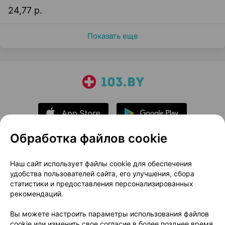
24,77 р.
Показать еще
Обработка файлов cookie
О проекте
Новости проекта
Наш сайт использует файлы cookie для обеспечения
удобства пользователей сайта, его улучшения, сбора
Размещение рекламы
Медицинский маркетинг
статистики и предоставления персонализированных
Публичный договор
Доставка
рекомендаций.
Пользовательское соглашение
Вы можете настроить параметры использования файлов
Способы оплаты
Вакансии
Партнеры
cookie или изменить свое согласие в более позднее время.