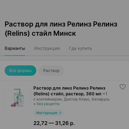
Раствор для линз Релинз Релинз
(Relins) стайл Минск
Варианты
Инструкция
Где купить
Все формы
Раствор
Раствор для линз Релинз Релинз
(Relins) стайл, раствор
,
360 мл
×
1
с контейнером,
Доктор Клаус
, Беларусь
•
без рецепта
Инструкция
22,72 — 31,26 р.