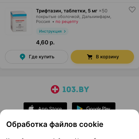
Трифтазин, таблетки
,
5 мг
×
50
покрытые оболочкой,
Дальхимфарм
,
Россия
•
по рецепту
Инструкция
4,60 р.
Где купить
В корзину
Обработка файлов cookie