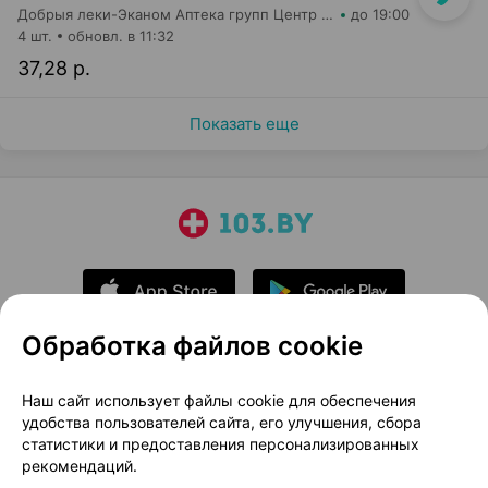
Добрыя леки-Эканом Аптека групп Центр ООО Аптека №6
до 19:00
4 шт.
обновл. в 11:32
37,28 р.
Показать еще
Обработка файлов cookie
О проекте
Новости проекта
Наш сайт использует файлы cookie для обеспечения
удобства пользователей сайта, его улучшения, сбора
Размещение рекламы
Медицинский маркетинг
статистики и предоставления персонализированных
Публичный договор
Доставка
рекомендаций.