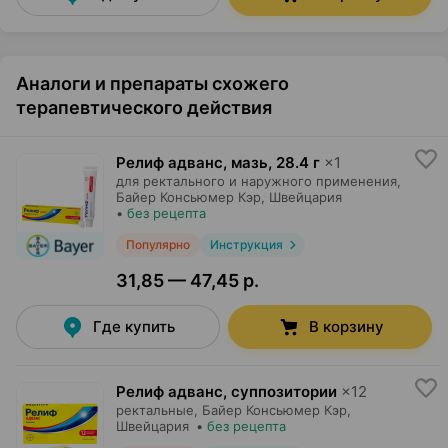
Аналоги и препараты схожего
терапевтического действия
Релиф адванс, мазь
,
28.4 г
×
1
для ректального и наружного применения,
Байер Консьюмер Кэр
, Швейцария
•
без рецепта
Популярно
Инструкция
31,85 — 47,45 р.
Где купить
В корзину
Релиф адванс, суппозитории
×
12
ректальные,
Байер Консьюмер Кэр
,
Швейцария
•
без рецепта