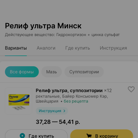
Релиф ультра Минск
Действующее вещество
:
Гидрокортизон + цинка сульфат
Варианты
Аналоги
Где купить
Инструкция
Все формы
Мазь
Суппозитории
Релиф ультра, суппозитории
×
12
ректальные,
Байер Консьюмер Кэр
,
Швейцария
•
без рецепта
Инструкция
37,28 — 54,41 р.
Где купить
В корзину