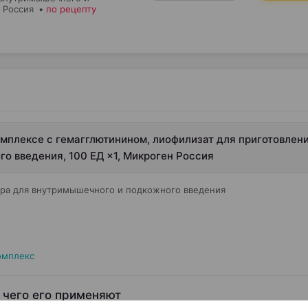
, Россия
•
по рецепту
омплексе с гемагглютинином, лиофилизат для приготовлен
о введения, 100 ЕД ×1, Микроген Россия
ора для внутримышечного и подкожного введения
омплекс
 чего его применяют