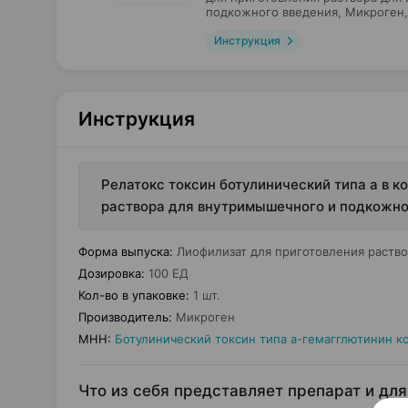
подкожного введения,
Микроген
Инструкция
Инструкция
Релатокс токсин ботулинический типа а в к
раствора для внутримышечного и подкожног
Форма выпуска
:
Лиофилизат для приготовления раств
Дозировка
:
100 ЕД
Кол-во в упаковке
:
1 шт.
Производитель
:
Микроген
МНН
:
Ботулинический токсин типа а-гемагглютинин к
Что из себя представляет препарат и для