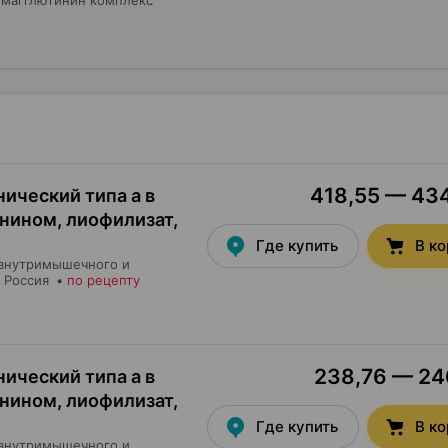
емагглютинин комплекс
418,55 — 434
нический типа а в
инином, лиофилизат
,
Где купить
В к
 внутримышечного и
, Россия
•
по рецепту
238,76 — 246
нический типа а в
инином, лиофилизат
,
Где купить
В к
 внутримышечного и