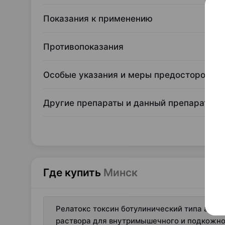
Показания к применению
Противопоказания
Особые указания и меры предосторожно
Другие препараты и данный препарат
Где купить
Минск
Релатокс токсин ботулинический типа а в к
раствора для внутримышечного и подкожног