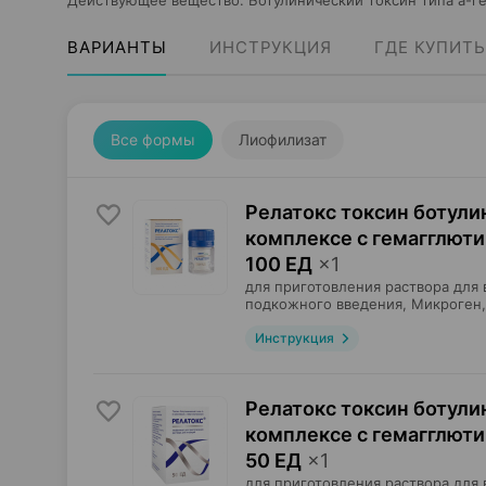
Действующее вещество
:
Ботулинический токсин типа а-г
ВАРИАНТЫ
ИНСТРУКЦИЯ
ГДЕ КУПИТЬ
Все формы
Лиофилизат
Релатокс токсин ботули
комплексе с гемагглют
100 ЕД
×
1
для приготовления раствора для
подкожного введения,
Микроген
Инструкция
Релатокс токсин ботули
комплексе с гемагглют
50 ЕД
×
1
для приготовления раствора для