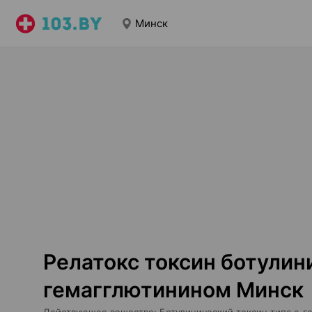
Минск
Релатокс токсин ботулини
гемагглютинином Минск