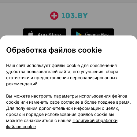
Обработка файлов cookie
О проекте
Новости проекта
Наш сайт использует файлы cookie для обеспечения
удобства пользователей сайта, его улучшения, сбора
Размещение рекламы
Медицинский маркетинг
статистики и предоставления персонализированных
Публичный договор
Доставка
рекомендаций.
Пользовательское соглашение
Вы можете настроить параметры использования файлов
Способы оплаты
Вакансии
Партнеры
cookie или изменить свое согласие в более позднее время.
Написать руководителю 103.by
Для получения дополнительной информации о целях,
сроках и порядке использования файлов cookie вы
Написать в поддержку
можете ознакомиться с нашей
Политикой обработки
Персональные настройки Cookie
файлов cookie
Обработка персональных данных