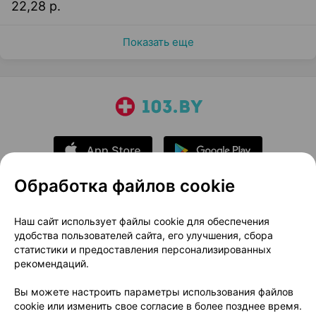
22,28 р.
Показать еще
Обработка файлов cookie
О проекте
Новости проекта
Наш сайт использует файлы cookie для обеспечения
удобства пользователей сайта, его улучшения, сбора
Размещение рекламы
Медицинский маркетинг
статистики и предоставления персонализированных
Публичный договор
Доставка
рекомендаций.
Пользовательское соглашение
Вы можете настроить параметры использования файлов
Способы оплаты
Вакансии
Партнеры
cookie или изменить свое согласие в более позднее время.