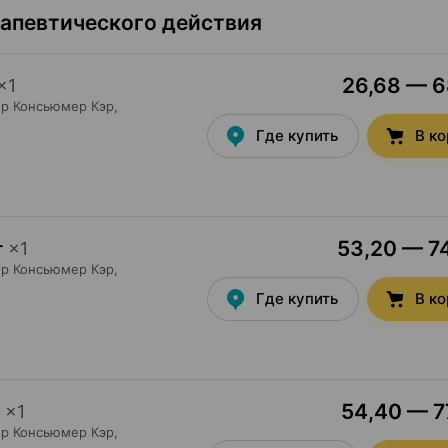
рапевтического действия
26,68 — 68
×
1
р Консьюмер Кэр
,
Где купить
В к
53,20 — 74
г
×
1
р Консьюмер Кэр
,
Где купить
В к
54,40 — 77
×
1
р Консьюмер Кэр
,