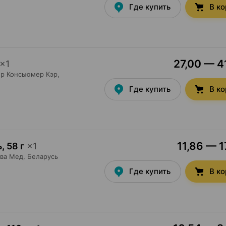
Где купить
В к
27,00 — 41
×
1
р Консьюмер Кэр
,
Где купить
В к
11,86 — 1
ь
,
58 г
×
1
ва Мед
, Беларусь
Где купить
В к