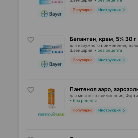
Швейцария
•
без рецепта
Популярно
Инструкция
Бепантен, крем
,
5% 30 г
для наружного применения,
Байе
Швейцария
•
без рецепта
Популярно
Инструкция
Пантенол аэро, аэрозол
для местного применения,
Форти
•
без рецепта
Популярно
Инструкция