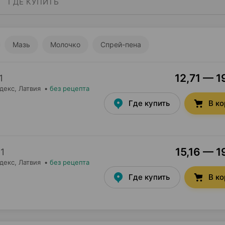
ГДЕ КУПИТЬ
Мазь
Молочко
Спрей-пена
12,71 — 1
1
декс
, Латвия
•
без рецепта
Где купить
В к
15,16 — 1
×
1
декс
, Латвия
•
без рецепта
Где купить
В к