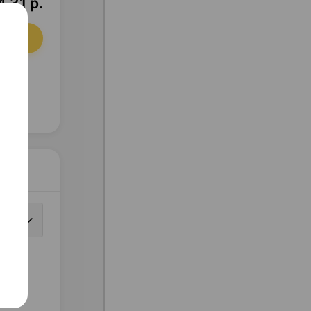
,31 р.
орзину