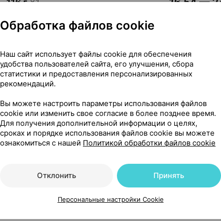
16,54 — 24
ь
,
116 г
×
1
ва Мед
, Беларусь
Обработка файлов cookie
Где купить
В к
Наш сайт использует файлы cookie для обеспечения
удобства пользователей сайта, его улучшения, сбора
статистики и предоставления персонализированных
Показать еще
рекомендаций.
Вы можете настроить параметры использования файлов
cookie или изменить свое согласие в более позднее время.
Для получения дополнительной информации о целях,
сроках и порядке использования файлов cookie вы можете
ознакомиться с нашей
Политикой обработки файлов cookie
% 50 г ×1, Гриндекс Латвия
Отклонить
Принять
Персональные настройки Cookie