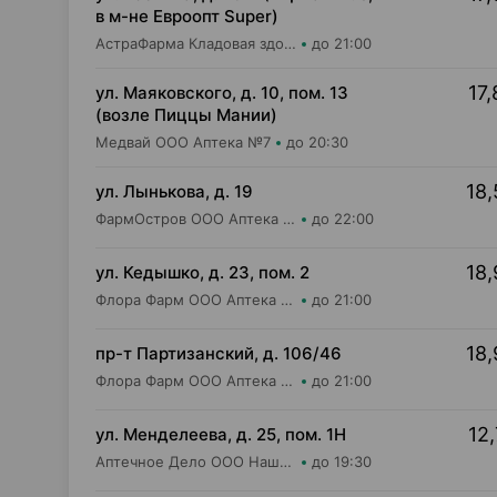
в м-не Евроопт Super)
АстраФарма Кладовая здоровья ООО Аптека №9
до 21:00
17,
ул. Маяковского, д. 10, пом. 13
(возле Пиццы Мании)
Медвай ООО Аптека №7
до 20:30
18,
ул. Лынькова, д. 19
ФармОстров ООО Аптека №7 на Лынькова
до 22:00
18,
ул. Кедышко, д. 23, пом. 2
Флора Фарм ООО Аптека №21
до 21:00
18,
пр-т Партизанский, д. 106/46
Флора Фарм ООО Аптека №20
до 21:00
12,
ул. Менделеева, д. 25, пом. 1Н
Аптечное Дело ООО Наша Аптека №8
до 19:30