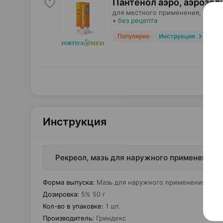
Пантенол аэро, аэрозол
для местного применения,
Форти
•
без рецепта
Популярно
Инструкция
Инструкция
Рекреол, мазь для наружного применения, 5
Форма выпуска
:
Мазь для наружного применения
Дозировка
:
5% 50 г
Кол-во в упаковке
:
1 шт.
Производитель
:
Гриндекс