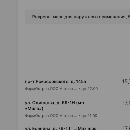
Рекреол, мазь для наружного применения, 5
15,
пр-т Рокоссовского, д. 145а
ФармОстров ООО Аптека №9 на Рокоссовского
до 22:00
17,
ул. Одинцова, д. 69-1Н (м-н
«Мила»)
ФармОстров ООО Аптека №16 на Одинцова
до 21:00
17,
ул. Есенина, д. 76-1 (ТЦ Maximus,