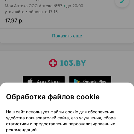
Моя Аптека ООО Аптека №87
до 20:00
уточняйте
обновл. в 17:15
17,97 р.
Показать еще
Обработка файлов cookie
О проекте
Новости проекта
Наш сайт использует файлы cookie для обеспечения
удобства пользователей сайта, его улучшения, сбора
Размещение рекламы
Медицинский маркетинг
статистики и предоставления персонализированных
Публичный договор
Доставка
рекомендаций.