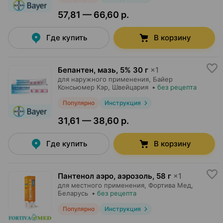
57,81 — 66,60 р.
Где купить
В корзину
Бепантен, мазь
,
5% 30 г
×
1
для наружного применения,
Байер
Консьюмер Кэр
, Швейцария
•
без рецепта
Популярно
Инструкция
31,61 — 38,60 р.
Где купить
В корзину
Пантенол аэро, аэрозоль
,
58 г
×
1
для местного применения,
Фортива Мед
,
Беларусь
•
без рецепта
Популярно
Инструкция