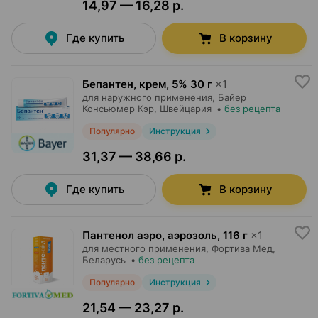
14,97 — 16,28 р.
Где купить
В корзину
Бепантен, крем
,
5% 30 г
×
1
для наружного применения,
Байер
Консьюмер Кэр
, Швейцария
•
без рецепта
Популярно
Инструкция
31,37 — 38,66 р.
Где купить
В корзину
Пантенол аэро, аэрозоль
,
116 г
×
1
для местного применения,
Фортива Мед
,
Беларусь
•
без рецепта
Популярно
Инструкция
21,54 — 23,27 р.