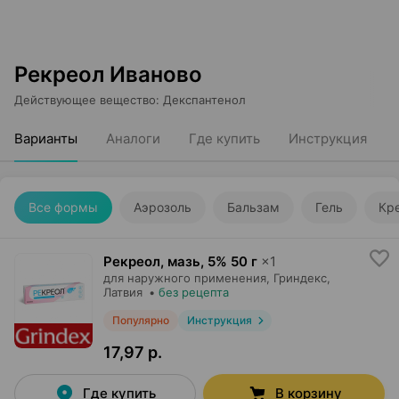
Рекреол Иваново
Действующее вещество
:
Декспантенол
Варианты
Аналоги
Где купить
Инструкция
Все формы
Аэрозоль
Бальзам
Гель
Кр
Рекреол, мазь
,
5% 50 г
×
1
для наружного применения,
Гриндекс
,
Латвия
•
без рецепта
Популярно
Инструкция
17,97 р.
Где купить
В корзину