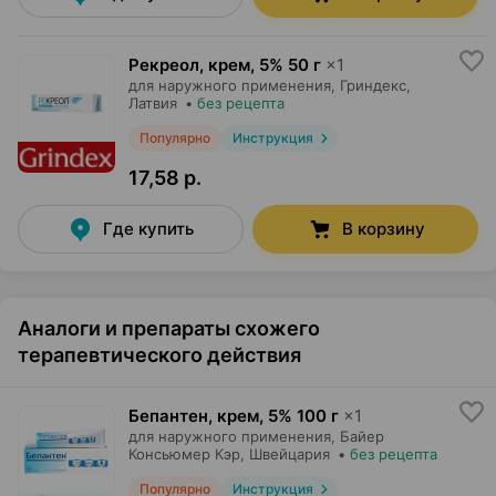
Рекреол, крем
,
5% 50 г
×
1
для наружного применения,
Гриндекс
,
Латвия
•
без рецепта
Популярно
Инструкция
17,58 р.
Где купить
В корзину
Аналоги и препараты схожего
терапевтического действия
Бепантен, крем
,
5% 100 г
×
1
для наружного применения,
Байер
Консьюмер Кэр
, Швейцария
•
без рецепта
Популярно
Инструкция