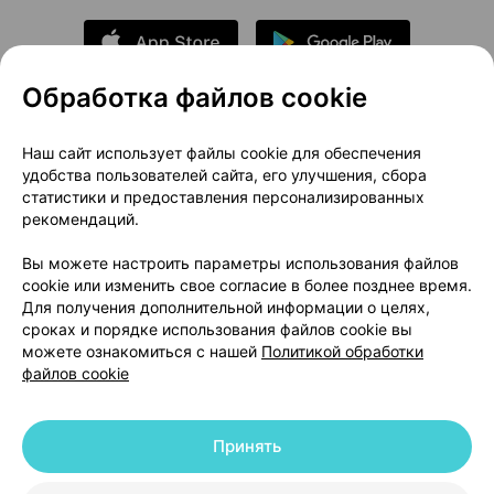
Обработка файлов cookie
О проекте
Новости проекта
Наш сайт использует файлы cookie для обеспечения
удобства пользователей сайта, его улучшения, сбора
Размещение рекламы
Медицинский маркетинг
статистики и предоставления персонализированных
Публичный договор
Доставка
рекомендаций.
Пользовательское соглашение
Вы можете настроить параметры использования файлов
Способы оплаты
Вакансии
Партнеры
cookie или изменить свое согласие в более позднее время.
Написать руководителю 103.by
Для получения дополнительной информации о целях,
сроках и порядке использования файлов cookie вы
Написать в поддержку
можете ознакомиться с нашей
Политикой обработки
Персональные настройки Cookie
файлов cookie
Обработка персональных данных
Принять
© 2026 ООО «Артокс Лаб», УНП 191700409 | 220012, Республика Беларусь,
г. Минск, улица Толбухина, 2, пом. 16 | help@103.by
|
Служба поддержки