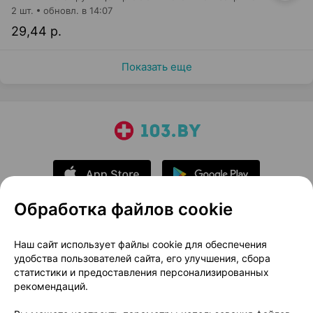
2 шт.
обновл. в 14:07
29,44 р.
Показать еще
Обработка файлов cookie
О проекте
Новости проекта
Наш сайт использует файлы cookie для обеспечения
удобства пользователей сайта, его улучшения, сбора
Размещение рекламы
Медицинский маркетинг
статистики и предоставления персонализированных
Публичный договор
Доставка
рекомендаций.
Пользовательское соглашение