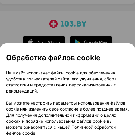
Обработка файлов cookie
О проекте
Новости проекта
Наш сайт использует файлы cookie для обеспечения
удобства пользователей сайта, его улучшения, сбора
Размещение рекламы
Медицинский маркетинг
статистики и предоставления персонализированных
Публичный договор
Доставка
рекомендаций.
Пользовательское соглашение
Вы можете настроить параметры использования файлов
Способы оплаты
Вакансии
Партнеры
cookie или изменить свое согласие в более позднее время.
Написать руководителю 103.by
Для получения дополнительной информации о целях,
сроках и порядке использования файлов cookie вы
Написать в поддержку
можете ознакомиться с нашей
Политикой обработки
Персональные настройки Cookie
файлов cookie