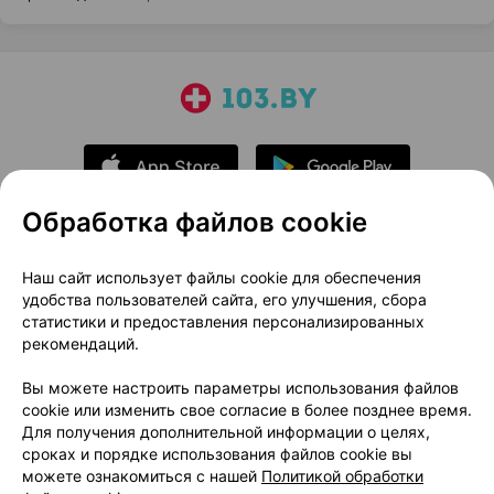
Обработка файлов cookie
О проекте
Новости проекта
Наш сайт использует файлы cookie для обеспечения
удобства пользователей сайта, его улучшения, сбора
Размещение рекламы
Медицинский маркетинг
статистики и предоставления персонализированных
Публичный договор
Доставка
рекомендаций.
Пользовательское соглашение
Вы можете настроить параметры использования файлов
Способы оплаты
Вакансии
Партнеры
cookie или изменить свое согласие в более позднее время.
Написать руководителю 103.by
Для получения дополнительной информации о целях,
сроках и порядке использования файлов cookie вы
Написать в поддержку
можете ознакомиться с нашей
Политикой обработки
Персональные настройки Cookie